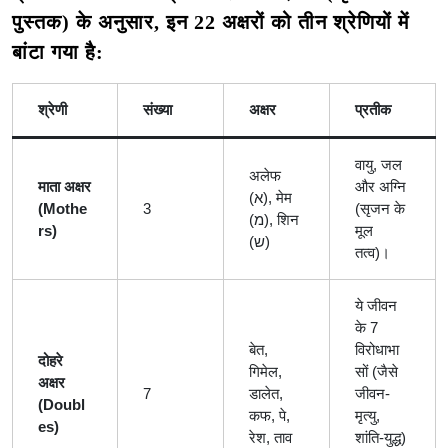
पुस्तक) के अनुसार, इन 22 अक्षरों को तीन श्रेणियों में
बांटा गया है:
श्रेणी
संख्या
अक्षर
प्रतीक
वायु, जल
अलेफ
माता अक्षर
और अग्नि
(א), मेम
(Mothe
3
(सृजन के
(מ), शिन
rs)
मूल
(ש)
तत्व)।
ये जीवन
के 7
बेत,
विरोधाभा
दोहरे
गिमेल,
सों (जैसे
अक्षर
7
डालेत,
जीवन-
(Doubl
कफ, पे,
मृत्यु,
es)
रेश, ताव
शांति-युद्ध)