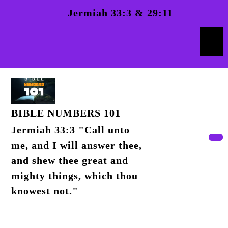
Skip
Jermiah 33:3 & 29:11
to
content
Skip
to
content
BIBLE NUMBERS 101
Jermiah 33:3 "Call unto
me, and I will answer thee,
Op
But
and shew thee great and
mighty things, which thou
knowest not."