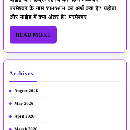
परमेश्वर के नाम YHWH का अर्थ क्या है? यहोवा
याह्वेह
और याह्वेह में क्या अंतर है? परमेश्वर
और
हिब्रू
READ
READ MORE
रहस्य
MORE
का
गहन
अध्ययन
Archives
(भाग
August 2026
२)
May 2026
|
परमेश्वर
April 2026
के
March 2026