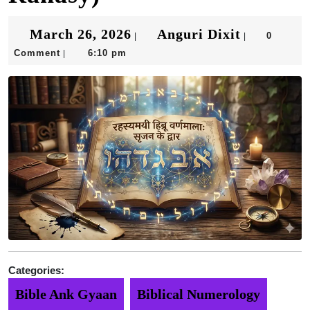
March
Anguri
March 26, 2026
Anguri Dixit
0
|
|
Comment
6:10 pm
|
26,
Dixit
2026
Categories:
Bible Ank Gyaan
Biblical Numerology