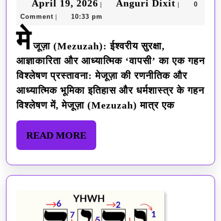
April
Anguri
April 19, 2026
Anguri Dixit
ईश्वरीय
0
|
|
Comment
10:33 pm
|
19,
Dixit
सुरक्षा,
मे
2026
आज्ञाकारिता
जूज़ा (Mezuzah): ईश्वरीय सुरक्षा,
और
आज्ञाकारिता और आध्यात्मिक ‘वापसी’ का एक गहन
विश्लेषण प्रस्तावना: मेजूज़ा की रणनीतिक और
आध्यात्मिक
आध्यात्मिक भूमिका इतिहास और धर्मशास्त्र के गहन
‘वापसी’
विश्लेषण में, मेजूज़ा (Mezuzah) मात्र एक
का
एक
READ
READ MORE
गहन
MORE
विश्लेषण
(Part
1/4)