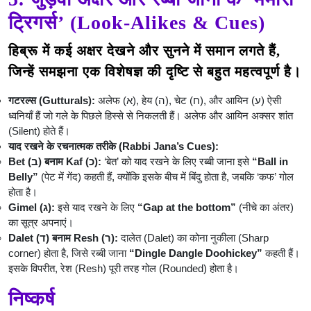
ट्रिगर्स’ (Look-Alikes & Cues)
हिब्रू में कई अक्षर देखने और सुनने में समान लगते हैं,
जिन्हें समझना एक विशेषज्ञ की दृष्टि से बहुत महत्वपूर्ण है।
गटरल्स (Gutturals):
अलेफ (א), हेय (ה), चेट (ח), और आयिन (ע) ऐसी
ध्वनियाँ हैं जो गले के पिछले हिस्से से निकलती हैं। अलेफ और आयिन अक्सर शांत
(Silent) होते हैं।
याद रखने के रचनात्मक तरीके (Rabbi Jana’s Cues):
Bet (ב) बनाम Kaf (כ):
‘बेत’ को याद रखने के लिए रब्बी जाना इसे
“Ball in
Belly”
(पेट में गेंद) कहती हैं, क्योंकि इसके बीच में बिंदु होता है, जबकि ‘कफ’ गोल
होता है।
Gimel (ג):
इसे याद रखने के लिए
“Gap at the bottom”
(नीचे का अंतर)
का सूत्र अपनाएं।
Dalet (ד) बनाम Resh (ר):
दालेत (Dalet) का कोना नुकीला (Sharp
corner) होता है, जिसे रब्बी जाना
“Dingle Dangle Doohickey”
कहती हैं।
इसके विपरीत, रेश (Resh) पूरी तरह गोल (Rounded) होता है।
निष्कर्ष