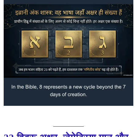
Hibroo Varnamaala: 22 Aksharon Ka Praacheen Rahasy | हिब्रू
वर्णमाला: 22 अक्षरों का वह प्राचीन रहस्य